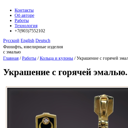
Контакты
Об авторе
Работы
Технология
+7(903)7552102
Русский
English
Deutsch
Финифть, ювелирные изделия
с эмалью
Главная
/
Работы
/
Кольца и кулоны
/ Украшение с горячей эма
Украшение с горячей эмалью.