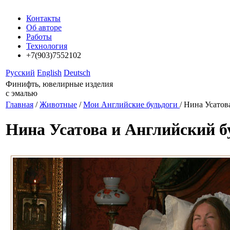
Контакты
Об авторе
Работы
Технология
+7(903)7552102
Русский
English
Deutsch
Финифть, ювелирные изделия
с эмалью
Главная
/
Животные
/
Мои Английские бульдоги
/ Нина Усатов
Нина Усатова и Английский б